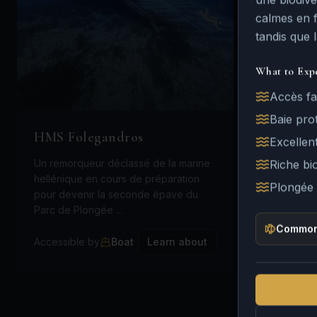
calmes en f
tandis que 
What to Exp
Accès fac
Baie pro
HMS Folegandros
Excellen
Un remorqueur déclassé de la marine
Riche bio
hellénique en cours de préparation
Plongée 
pour devenir la seconde épave du
Parc de Plongée ...
Common
Accessible by
Boat
Learn about