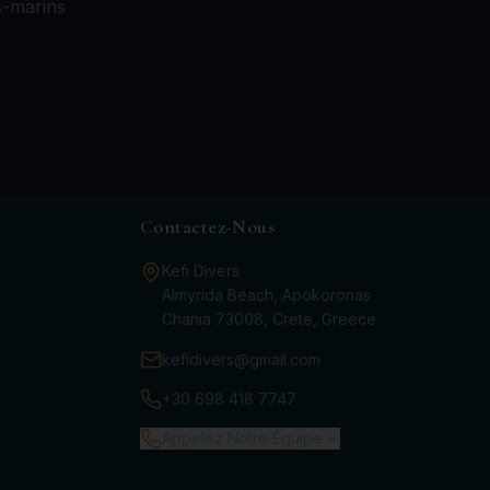
s-marins
Contactez-Nous
Kefi Divers
Almyrida Beach, Apokoronas
Chania 73008, Crete, Greece
kefidivers@gmail.com
+30 698 418 7747
Appelez Notre Équipe