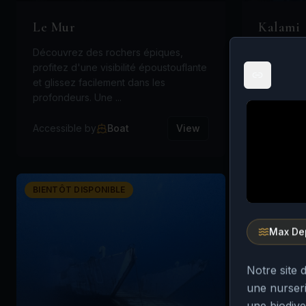
Le Mur
Kalami
Découvrez des rochers épiques,
Ce site of
profitez d'une visibilité époustouflante
le monde 
et glissez facilement dans les
démolition
profondeurs. Une ...
d'avion re
Accessible by
Boat
View
Accessibl
BIENTÔT DISPONIBLE
Max De
Notre site 
une nurseri
une biodive