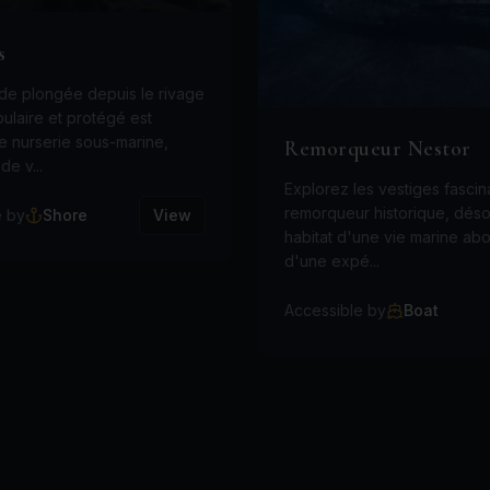
s
 de plongée depuis le rivage
pulaire et protégé est
 nurserie sous-marine,
Remorqueur Nestor
de v...
Explorez les vestiges fascin
remorqueur historique, dés
e by
Shore
View
habitat d'une vie marine ab
d'une expé...
Accessible by
Boat