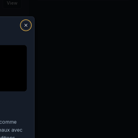
View
Close
st comme
veaux avec
ditions