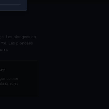
age. Les plongées en
rtie. Les plongées
urni.
ôte
tégés comme
tants et les