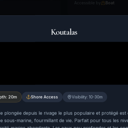
Accessible by
Boat
fre quelque chose pour tout
avec des boulets de
Koutalas
 à 5 mètres et une épave
posant à...
e by
Shore
View
pth:
20m
Shore
Access
Visibility:
10-30m
de plongée depuis le rivage le plus populaire et protégé e
e sous-marine, fourmillant de vie. Parfait pour tous les ni
rsité marine abondante. Les eaux peu profondes et les con