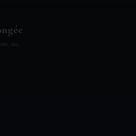
ongée
ète, des
.